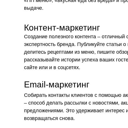
«ПП меню», «вкусная еда без вреда» и пр
выдаче.
Контент-маркетинг
Создание полезного контента – отличный 
Оставьте заявку
экспертность бренда. Публикуйте статьи о
сейчас и успейте запустить свое
делитесь рецептами из меню, пишите обз
кафе ПЭПЭ к сезону
рассказывайте истории успеха ваших госте
лето’ 2025
сайте или и в соцсетях.
Email-маркетинг
Собирать контакты клиентов с помощью а
– способ делать рассылки с новостями, а
предложениями. Это удерживает интерес и
Заказать звонок специалиста по
развитию сети
возвращаться снова.