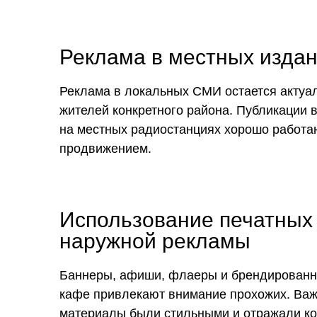
Реклама в местных издан
Реклама в локальных СМИ остается актуа
жителей конкретного района. Публикации в
на местных радиостанциях хорошо работаю
продвижением.
Использование печатных
наружной рекламы
С кем Вы будете
запускать кафе ПЭПЭ?
Баннеры, афиши, флаеры и брендированны
Широкая медийная
кафе привлекают внимание прохожих. Важ
поддержка в соц.сетях
и уникальный продукт
материалы были стильными и отражали к