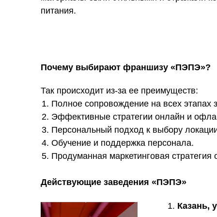
питания.
190 тыс.
подписчиков
2+ млн
в блоге основа-
тельницы бренда
охват контента
Почему выбирают франшизу «ПЭПЭ»?
бренда /рилсы,
посты, видео/
более 5
Так происходит из-за ее преимуществ:
коллабораций
30 000+
Полное сопровождение на всех этапах з
с блогерами
ежемесячно
Эффективные стратегии онлайн и офла
охват пользова-
тельского (UGC)
Персональный подход к выбору локации
контента. Отметки и
обзоры ПЭПЭ
Обучение и поддержка персонала.
40+ тыс.
в соц.сетях
Продуманная маркетинговая стратегия 
постоянная аудитория
соц.сетей бренда
Действующие заведения «ПЭПЭ»
Казань, 