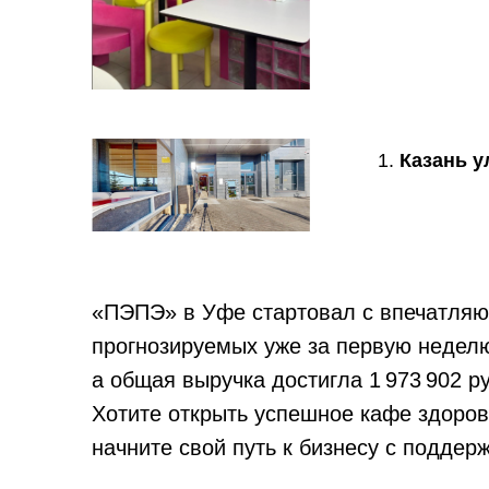
lounge-баров
в сети
Получить презентацию и
Казань у
дорожную карту
«ПЭПЭ» в Уфе стартовал с впечатляю
прогнозируемых уже за первую неделю.
а общая выручка достигла 1 973 902 р
Хотите открыть успешное кафе здоров
Отправить заявку
начните свой путь к бизнесу с подде